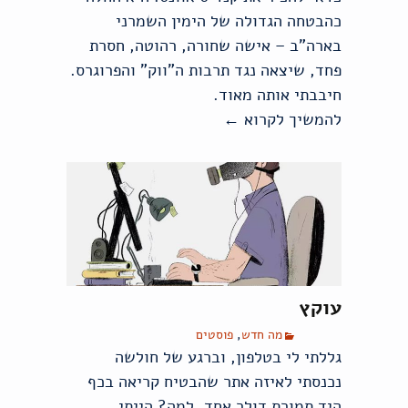
כהבטחה הגדולה של הימין השמרני
בארה"ב – אישה שחורה, רהוטה, חסרת
פחד, שיצאה נגד תרבות ה"ווק" והפרוגרס.
חיבבתי אותה מאוד.
להמשיך לקרוא
←
מוכרים אתכם, ולא בזול
עוקץ
מה חדש
,
פוסטים
גללתי לי בטלפון, וברגע של חולשה
נכנסתי לאיזה אתר שהבטיח קריאה בכף
היד תמורת דולר אחד. למה? הייתי