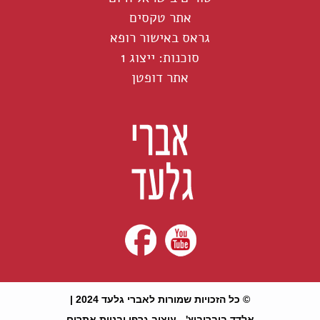
אתר טקסים
גראס באישור רופא
סוכנות: ייצוג 1
אתר דופטן
© כל הזכויות שמורות לאברי גלעד 2024 |
אלדד בוברוביץ' - עיצוב גרפי ובניית אתרים