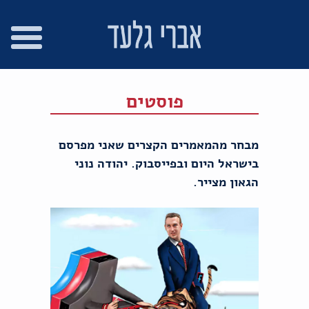
רו
פת
בור
צהרת
שר
אתר
תוכן
גישות
פוסטים
מבחר מהמאמרים הקצרים שאני מפרסם
בישראל היום ובפייסבוק. יהודה נוני
הגאון מצייר.