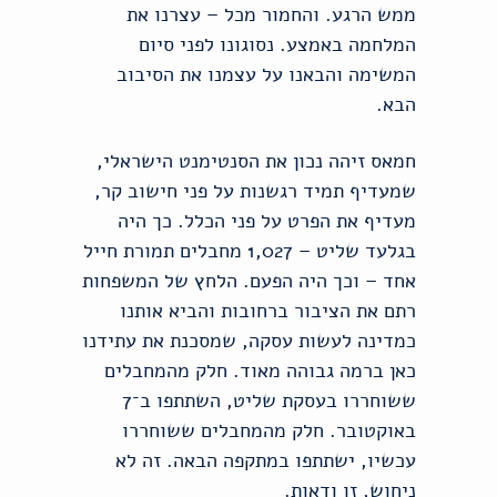
ממש הרגע. והחמור מכל – עצרנו את
המלחמה באמצע. נסוגונו לפני סיום
המשימה והבאנו על עצמנו את הסיבוב
הבא.
חמאס זיהה נכון את הסנטימנט הישראלי,
שמעדיף תמיד רגשנות על פני חישוב קר,
מעדיף את הפרט על פני הכלל. כך היה
בגלעד שליט – 1,027 מחבלים תמורת חייל
אחד – וכך היה הפעם. הלחץ של המשפחות
רתם את הציבור ברחובות והביא אותנו
כמדינה לעשות עסקה, שמסכנת את עתידנו
כאן ברמה גבוהה מאוד. חלק מהמחבלים
ששוחררו בעסקת שליט, השתתפו ב־7
באוקטובר. חלק מהמחבלים ששוחררו
עכשיו, ישתתפו במתקפה הבאה. זה לא
ניחוש, זו ודאות.