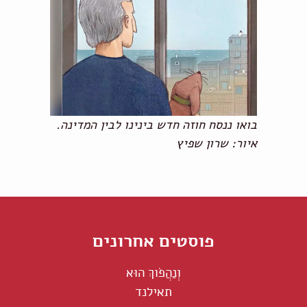
בואו ננסח חוזה חדש בינינו לבין המדינה.
איור: שרון שפיץ
פוסטים אחרונים
וְנַהֲפֹוךְ הוּא
תאילנד