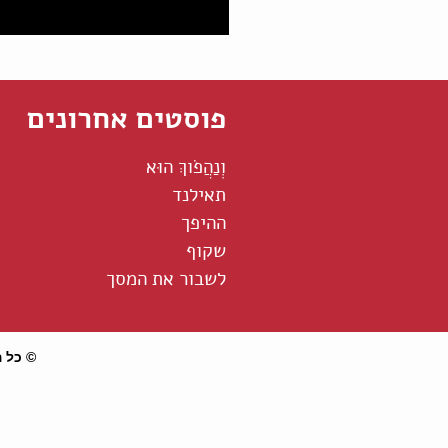
פוסטים אחרונים
וְנַהֲפֹוךְ הוּא
תאילנד
ההיפך
שקוף
לשבור את המסך
© כל הז