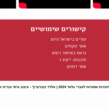
קישורים שימושיים
טורים בישראל היום
אתר טקסים
גראס באישור רופא
סוכנות: ייצוג 1
אתר דופטן
כויות שמורות לאברי גלעד 2024 |
אלדד בוברוביץ' - עיצוב גרפי ובניית 