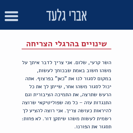
רו
פת
בור
צהרת
שר
אתר
תוכן
גישות
שינויים בהרגלי הצריחה
השר קרעי, שלום. אני צריך לדבר איתך על
משהו חשוב באמת שבכוחך לעשות,
במקום לסגור לנו את "כאן" בפרצוף. אתה
יכול לסגור משהו אחר, שייתן לך את כל
הרעש שתרצה, את התמיכה הציבורית וגם
התנגדות עזה – כל מה שפוליטיקאי שרוצה
להיראות כעושה צריך. אני רוצה להציע לך
רשמית לעשות משהו שיתקן דור. לא פחות:
תסגור את הפורנו.