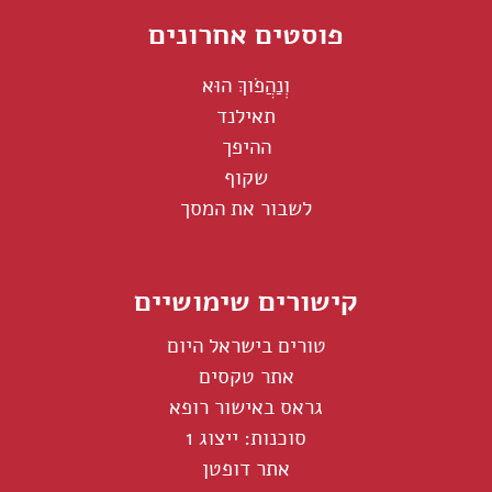
פוסטים אחרונים
וְנַהֲפֹוךְ הוּא
תאילנד
ההיפך
שקוף
לשבור את המסך
קישורים שימושיים
טורים בישראל היום
אתר טקסים
גראס באישור רופא
סוכנות: ייצוג 1
אתר דופטן