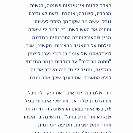
האדם לחוות אינטימיות פשוטה, רגשית,
מכבדת, קשובה, אוהבת. וזאת לא גזירת
גורל. עשה מה שקודמך היסס לעשות
ותסיט את האש לשם, כי נדמה לי שאתה
מבין שהאוכלוסייה התרבותית במדינה
תילחם על התאגיד ברצינות. תקשיב, אגב,
לפודקאסט של עומר בן רובי וערן ליטוין
"תחנה מרכזית" על תולדות הזֶמר המזרחי
במדינה, ותגיד לי מי היה משדר את זה
לולא התאגיד. את הענף שלך אתה כורת.
דור שלם במדינה איבד את היקר לו מכל.
את הדמיון שלו. אני את שלי איבדתי בגיל
16, כשראיתי בפעם הראשונה והיחידה מה
שנקרא אז "סרט כחול". זה שינה בי משהו
אחרי חמש שניות. חשיפה יומיומית
לחומרים האלה תוך הקצנה קבועה כדי