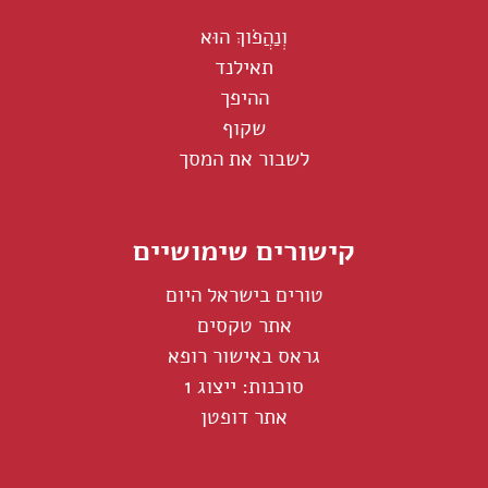
וְנַהֲפֹוךְ הוּא
תאילנד
ההיפך
שקוף
לשבור את המסך
קישורים שימושיים
טורים בישראל היום
אתר טקסים
גראס באישור רופא
סוכנות: ייצוג 1
אתר דופטן