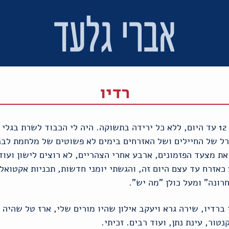
רדיו
רדיו הוא אהבת חיי, מאוהב מגיל 12 עד היום, ללא כל ירידה בתשוקה. היה לי הכבוד ל
 של החיילים ושל האזרחים בימים לא פשוטים של מלחמת לבנון
את מצעד הפזמונים, ארבע אחרי הצהריים, לא רוצים לישון ועו
כאזרח עד עצם היום זה, והגשתי יומני חדשות, תכניות אקטואל
רונה" ומעל כולן "מה יש".
ברדיו, שירה גרא ויעקב אילון שהיו מורים שלי, ארז טל שהיה 
נטור, עינת נתן, ועוד רבים. זכיתי.