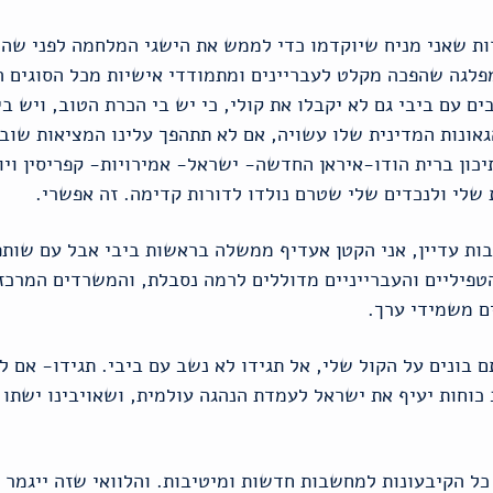
ות שאני מניח שיוקדמו כדי לממש את הישגי המלחמה לפני שה
פלגה שהפכה מקלט לעבריינים ומתמודדי אישיות מכל הסוגים הי
ים עם ביבי גם לא יקבלו את קולי, כי יש בי הכרת הטוב, ויש ב
גאונות המדינית שלו עשויה, אם לא תתהפך עלינו המציאות שוב,
כון ברית הודו-איראן החדשה- ישראל- אמירויות- קפריסין ויוון
ת שלי ולנכדים שלי שטרם נולדו לדורות קדימה. זה אפשרי.
יבות עדיין, אני הקטן אעדיף ממשלה בראשות ביבי אבל עם שותפ
יליים והעברייניים מדוללים לרמה נסבלת, והמשרדים המרכזיי
ים משמידי ערך.
ם בונים על הקול שלי, אל תגידו לא נשב עם ביבי. תגידו- אם 
כוחות יעיף את ישראל לעמדת הנהגה עולמית, ושאויבינו ישתו
 כל הקיבעונות למחשבות חדשות ומיטיבות. והלוואי שזה ייגמר 