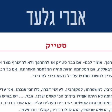
סטייק
הפך. אומר לכם- אם כבר סטייק אז להתהפך ולא להישרף מצד א
זבאללה, אם המלחמה הזאת תהיה המלחמה האחרונה, אם כל הכוכ
ריך לחשוב מחדש על כל נושא ביבי לא ביבי.
יבי, למשפחתו, למקורביו, לעושי דברו, ללוחכי פנכתו. אני עד
ה לא היתה אפילו בימים הכי קשים שלנו. אבל….. יש באיש הז
נת תכונות אנושיות יש רבים העולים עליו. הוא אחד בדורו, וב
, הנשיא טראמפ, הוא שילוב נדיר, קטלני וחד פעמי.