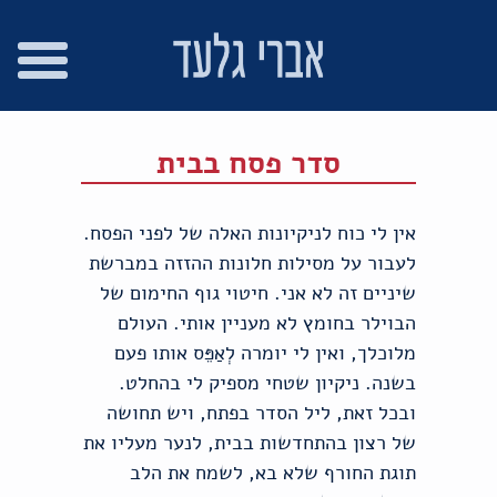
רו
פת
בור
צהרת
שר
אתר
תוכן
גישות
סדר פסח בבית
אין לי כוח לניקיונות האלה של לפני הפסח.
לעבור על מסילות חלונות ההזזה במברשת
שיניים זה לא אני. חיטוי גוף החימום של
הבוילר בחומץ לא מעניין אותי. העולם
מלוכלך, ואין לי יומרה לְאַפֵּס אותו פעם
בשנה. ניקיון שטחי מספיק לי בהחלט.
ובכל זאת, ליל הסדר בפתח, ויש תחושה
של רצון בהתחדשות בבית, לנער מעליו את
תוגת החורף שלא בא, לשמח את הלב