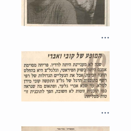
***
***