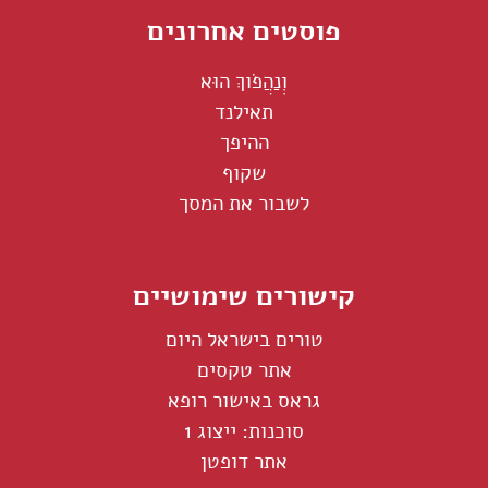
פוסטים אחרונים
וְנַהֲפֹוךְ הוּא
תאילנד
ההיפך
שקוף
לשבור את המסך
קישורים שימושיים
טורים בישראל היום
אתר טקסים
גראס באישור רופא
סוכנות: ייצוג 1
אתר דופטן