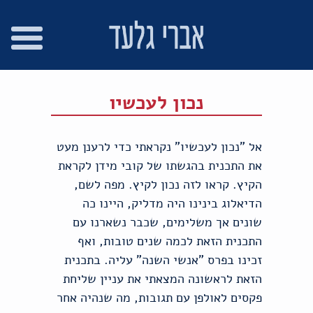
רו
פת
בור
צהרת
שר
אתר
תוכן
גישות
נכון לעכשיו
אל "נכון לעכשיו" נקראתי כדי לרענן מעט
את התכנית בהגשתו של קובי מידן לקראת
הקיץ. קראו לזה נכון לקיץ. מפה לשם,
הדיאלוג בינינו היה מדליק, היינו כה
שונים אך משלימים, שכבר נשארנו עם
התכנית הזאת לכמה שנים טובות, ואף
זכינו בפרס "אנשי השנה" עליה. בתכנית
הזאת לראשונה המצאתי את עניין שליחת
פקסים לאולפן עם תגובות, מה שנהיה אחר