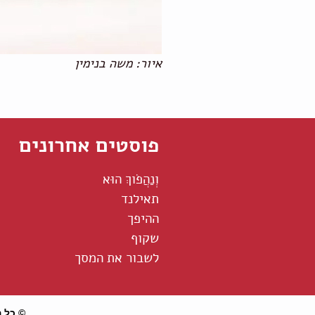
איור: משה בנימין
פוסטים אחרונים
וְנַהֲפֹוךְ הוּא
תאילנד
ההיפך
שקוף
לשבור את המסך
© כל הז