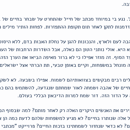
בה.
. נגע בי במיוחד מכתב של חייל שהתחרט על שבחר בחיים של ב
דמנות לתקן לאחר תום תקופת ההתפזרות. לפחות הותיר מילים מ
 לעם ולארץ, והנכונות להגן על נחלת האבות בדם, ללא היסוס.
 היא. אולי נותני הטון הם כאלה, אבל השדרות הרחבות של העם
 הסוף. זה מוזר אפילו כי לא ברור מאיפה הביאו את הערך הזה,
 מונחל במשפחות, וקיים באופן טבעי, תת הכרתי אצל ישראלים 
ים רבים מבקשים בצוואותיהם לשמוח. אפילו בשבעה. לא לשק
לחיים של אהבה ושמחה לאור שמחתם שנגדעה, להשתמש בהם כמנ
על הדור הזה. דור שמח למרות הדיכאון הכללי בעולם.
כירים את האנשים היקרים האלה רק לאחר מותם? למה שבסוף המ
 אלה שנותרו בחיים? לא מגיע למשפחות שלהם לדעת כמה הן אה
 לא כדאי שנחזור לשמחתינו בזכות החיים? פרוייקט "מכתבי ח