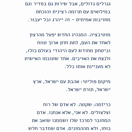
גנרלים גדולים, אבל שירות גם בסדיר וגם
במילואים עם תרומה רצינית והוכחת
מחויבות אמיתית – זה ייהרג ובל יעבור.
מוטיבציה. המנהיג החדש יפעל מהרצון
לאחד את העם, לתת חזון ארוך טווח
וביטחון מחודש לעם היהודי בעולם כולו,
ולנצח את האויבים. אחד שטובתו האישית
לא מעניינת אותו כלל.
מיקום פוליטי: אהבת עם ישראל, ארץ
ישראל, תורת ישראל.
כריזמה: שקטה. לא אדם של רוח
וצלצולים. לא אני, אלא אנחנו. אדם
המחובר למרכז שלו ושממנו שואב את
כוחו, ולא מההמונים. אדם שמדבר חלש