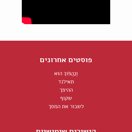
פוסטים אחרונים
וְנַהֲפֹוךְ הוּא
תאילנד
ההיפך
שקוף
לשבור את המסך
קישורים שימושיים