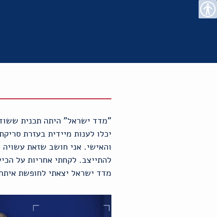
רו
פת
בור
צהרת
נגישות
שר
אתר
תוכן
גישות
והאישי. אני חושב שזאת עשויה 
להתייצב. לקחתי אחריות על הכי
מדד ישראל יצאתי לחופשת איתח