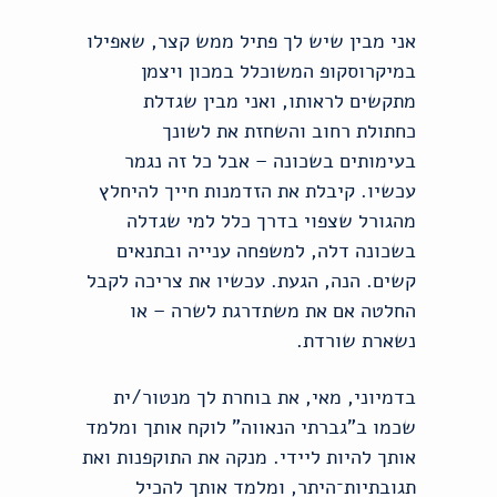
אני מבין שיש לך פתיל ממש קצר, שאפילו
במיקרוסקופ המשוכלל במכון ויצמן
מתקשים לראותו, ואני מבין שגדלת
כחתולת רחוב והשחזת את לשונך
בעימותים בשכונה – אבל כל זה נגמר
עכשיו. קיבלת את הזדמנות חייך להיחלץ
מהגורל שצפוי בדרך כלל למי שגדלה
בשכונה דלה, למשפחה ענייה ובתנאים
קשים. הנה, הגעת. עכשיו את צריכה לקבל
החלטה אם את משתדרגת לשרה – או
נשארת שורדת.
בדמיוני, מאי, את בוחרת לך מנטור/ית
שכמו ב"גברתי הנאווה" לוקח אותך ומלמד
אותך להיות ליידי. מנקה את התוקפנות ואת
תגובתיות־היתר, ומלמד אותך להכיל