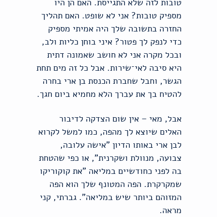
טובות לזה שלא התגייסת. האם הן היו
מספיק טובות? אני לא שופט. האם תהליך
החזרה בתשובה שלך היה אמיתי מספיק
כדי לנפק לך פטור? איני בוחן כליות ולב,
ובכל מקרה אני לא חושב שאמונה דתית
היא סיבה לאי־שירות. אבל כל זה מים תחת
הגשר, וחבל שחברת הכנסת בן ארי בחרה
להטיח בך את עברך הלא מחמיא ביום חגך.
אבל, מאי – אין שום הצדקה לדיבור
האלים שיוצא לך מהפה, כמו למשל לקרוא
לבן ארי באותו הדיון "אישה עלובה,
צבועה, מנוולת ושקרנית", או כפי שהטחת
בה לפני כחודשיים במליאה "את קוקוריקו
שמקרקרת. הפה המטונף שלך הוא הפה
המזוהם ביותר שיש במליאה". גברתי, קני
מראה.