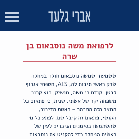
רו
פת
בור
צהרת
שר
אתר
תוכן
גישות
לרפואת משה נוסבאום בן
שרה
ששמעתי שמשה נוסבאום חולה במחלה
שרק ראשי תיבות לה, ALS, חטפתי אגרוף
לבטן. קודם כי משה, מושיק, הוא קרוב
משפחה יקר של אשתי. שנית, כי פתאום כל
המצב הזה התבהר – האטת הדיבור,
הקושי, פתאום זה קיבל שם. לפתע כל מי
שהשתמשו בסימנים הניכרים לעין של
ראשית המחלה כדי להקניט את נוסבאום