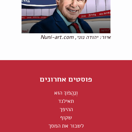
איור: יהודה נוני, Nuni-art.com
פוסטים אחרונים
וְנַהֲפֹוךְ הוּא
תאילנד
ההיפך
שקוף
לשבור את המסך