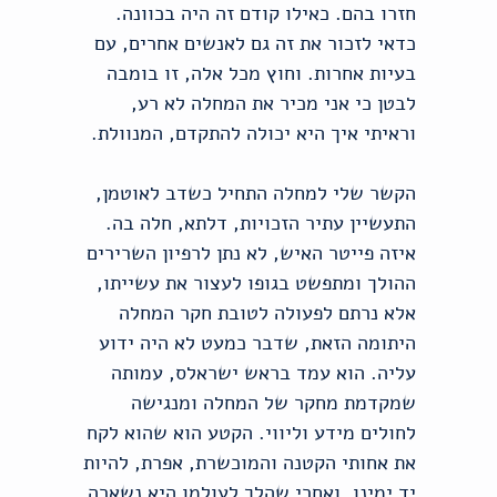
חזרו בהם. כאילו קודם זה היה בכוונה.
כדאי לזכור את זה גם לאנשים אחרים, עם
בעיות אחרות. וחוץ מכל אלה, זו בומבה
לבטן כי אני מכיר את המחלה לא רע,
וראיתי איך היא יכולה להתקדם, המנוולת.
הקשר שלי למחלה התחיל כשדב לאוטמן,
התעשיין עתיר הזכויות, דלתא, חלה בה.
איזה פייטר האיש, לא נתן לרפיון השרירים
ההולך ומתפשט בגופו לעצור את עשייתו,
אלא נרתם לפעולה לטובת חקר המחלה
היתומה הזאת, שדבר כמעט לא היה ידוע
עליה. הוא עמד בראש ישראלס, עמותה
שמקדמת מחקר של המחלה ומנגישה
לחולים מידע וליווי. הקטע הוא שהוא לקח
את אחותי הקטנה והמוכשרת, אפרת, להיות
יד ימינו, ואחרי שהלך לעולמו היא נשארה