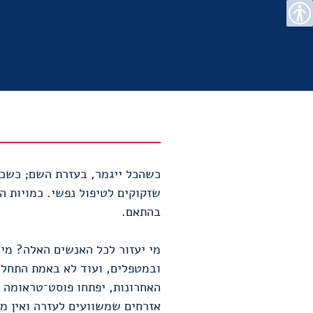
רו
פת
בור
צהרת
נגישות
שר
אתר
תוכן
גישות
כשהכל ייגמר, בעזרת השם; כשכול
שזקוקים לטיפול נפשי. כמויות ה
בהתאם.
מי יעזור לכל האנשים האלה? מי 
ובמטפלים, ועוד לא באמת התחלנ
האחרונות, יפתחו פוסט־טראומה ר
אזרחים שמשוועים לעזרה ואין מ