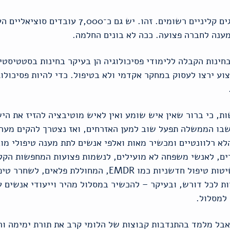
ענה לחברה פצועה. ככה לא בונים החלמה.
 בחינות הקבלה ללימודי פסיכולוגיה הן בעיקר בחינות בסטטיסט
 ירצו לעסוק במחקר אקדמי ולא בטיפול. כדי להיות פסיכולוג 
, כי ברור שאין איש שומע ואין לאיש מוטיבציה להזיז את היש
שבו הממשלה תפעל שוב למען האזרחים, ואז נצטרך להקים מערך 
לא רלוונטיים ומכשיר מאות ואלפי אנשים לתת מענה טיפולי מו
ים, לאנשי משפחה לא מועילים, לנשמות פצועות המחפשות הקלה
תמיכה בכל עיר ושכונה, לאמץ שיטות טיפול חדשניות כמו MDR
ות לכל דורש, ובעיקר – להכשיר במסלול מהיר וייעודי אנשים 
 למסלול.
בל מלמד בהתנדבות קבוצות של הלומי קרב את תורת ימימה ורוא