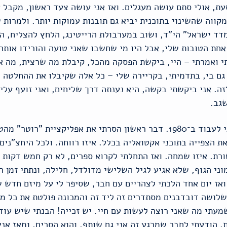
עת, אולי סתם עושה מעגלים. ואז אני עושה צעד ראשון, מקבל 
ווה שהשינוי בתוכנית יביא גם תובנות עמוקות יותר. ולמרות ש
ד ישראל" הי"ד, ושוב במערבולת הרייטינג, הלחץ להצליח, הח
 אחת הטובות שלי, אבל היו מי שחשבו שאני טועה והורידו אותה
תי ואמרתי – היי, ביקשת הפסקה מהכל, קיבלת מה שרצית, מה 
 גם בי, בתדמיתי, בקריירה שלי – כל אלה שקיבלו את ההחלטה 
זה. אני ביקשתי בקשה, היא נענתה דרך שליחים, ואני זועף על
שגב.
ואז נשמתי לראשונה מאז התחלתי לעבוד ב־1980. דבר ראשון הסרתי את אפלי
את הצפייה בתוכני אקטואליה בכלל. איזו רווחה. ולכל היחצ"נים 
ורת. איזו שמחה. ואז התחלתי לקרוא ספרים, לא רק חמש דקות 
וני הגוף, שלא אגיע לגיל השלישי מדולדל, חלילה, ונתתי זמן 
ואז יום אחד הלכתי לצהריים עם חבר, שסיפר לי על מיזם חדש 
שלושה דובדבנים מסתדרים זה ליד זה והמכונה פולטת את כל מ
מעתי מה שאני רוצה לעשות עם חיי. יש זכייה! הבנתי שיש עוד
. הודעתי לחבר שמרגע זה אני גם שותף, והוא הסכים, ומאז אנ