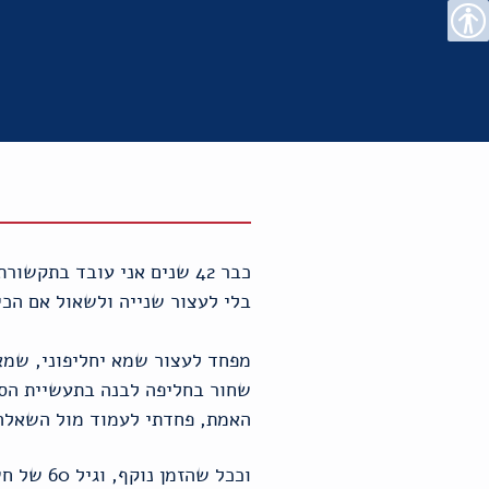
רו
פת
בור
צהרת
נגישות
שר
אתר
תוכן
גישות
כבר 42 שנים אני עובד בתק
בלי לעצור שנייה ולשאול אם הכי
מפחד לעצור שמא יחליפוני, שמא 
שחור בחליפה לבנה בתעשיית הסחת
האמת, פחדתי לעמוד מול השאלה 
וככל שה