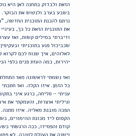
הזאת ולבדוק בתחנה לאן היא נוס
בשבע בערב ולנטוש את הבוקר. מק
נרתם להכנת התוכנית החדשה, "מד
את התוכנית הזאת כל כך, בעיניי
ודיברתי במילים קשות, ואז עצר
שכביכול פגע בתוכניתי ובעקיפין
לאלוהים, איך שנוח לכם לקרוא ל
יהירות, כמה העזת פנים כלפי הנ
כל הזמן. איזו הקלה. ואז חתכתי 
עניתי – סליחה, כרגע איני בתקש
וגיליתי אוצרות, והעמקתי את אימ
הפכה מובנת מאליה. איזו מתנה. 
הקסום ליד מכונת ההימורים, כש
קודם והפסידו, ככה הרגשתי כשש
וישנה את העולם לטובה, לא פחות