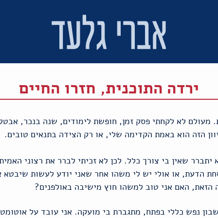
ירדה התוכנית, חזרו החיים
שורת. מעולם לא לקחתי פסק זמן, חופשת לימודים, שנה בנכר, אבט
וון הזה הוא באמת הקדימה שלי, או רק הצידה בתנאים טובים.
יתברר שאין בי צורך כלל. לכן לא זכיתי לברר את רצוני האמית
 הדעת, או אולי יש לי משהו אחר שאני יודע לעשות שיבטא אות
הזאת, האם אני טוב למשהו חוץ מישיבה באולפנים?
זמן נוקף, וגיל 60 של חשבון נפש כללי בפתח, מתגברת בי מועקה. אני עובד על 