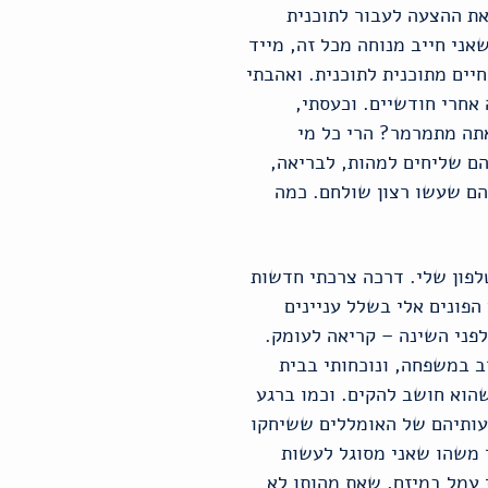
את ההצעה לעבור לתוכנית
אני חייב מנוחה מכל זה, מייד
יים מתוכנית לתוכנית. ואהבתי
 אחרי חודשיים. וכעסתי,
אתה מתמרמר? הרי כל מי
הם שליחים למהות, לבריאה,
יהם שעשו רצון שולחם. כמה
קציית "רוטר" מהטלפון שלי. דרכה צרכתי חדשות
הפונים אלי בשלל עניינים
לפני השינה – קריאה לעומק.
רב במשפחה, ונוכחותי בבית
שהוא חושב להקים. וכמו ברגע
עותיהם של האומללים ששיחקו
 משהו שאני מסוגל לעשות
י עמל במיזם, שאת מהותו לא