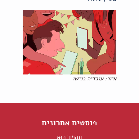
איור: עובדיה בנישו
פוסטים אחרונים
וְנַהֲפֹוךְ הוּא