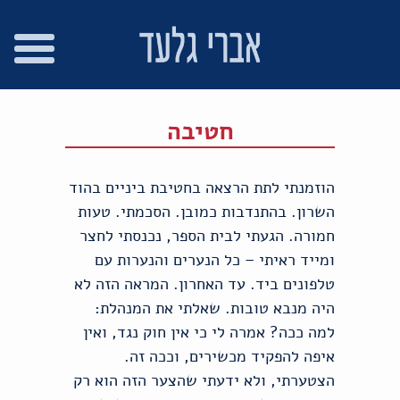
רו
פת
בור
צהרת
שר
אתר
תוכן
גישות
חטיבה
הוזמנתי לתת הרצאה בחטיבת ביניים בהוד
השרון. בהתנדבות כמובן. הסכמתי. טעות
חמורה. הגעתי לבית הספר, נכנסתי לחצר
ומייד ראיתי – כל הנערים והנערות עם
טלפונים ביד. עד האחרון. המראה הזה לא
היה מנבא טובות. שאלתי את המנהלת:
למה ככה? אמרה לי כי אין חוק נגד, ואין
איפה להפקיד מכשירים, וככה זה.
הצטערתי, ולא ידעתי שהצער הזה הוא רק