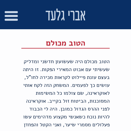
רו
פת
בור
צהרת
שר
אתר
תוכן
גישות
הטוב מכולם
הטוב מכולם היה שעשועון חדשני ומדליק
שעשיתי עם אבוט המאירי הפקות. זו היתה
בעצם עונת פיילוט לקראות מכירה לחו"ל,
עושים כך לפעמים. המשחק הזה לקח אותי
לאוקראינה, שם צולמו כל המשימות
המסוכנות, הביטוח זול בקייב. אוקראינה
לפני ההרס הגדול כמובן. היה לי הכבוד
להיות נוכח כשאנשי מקצוע מדהימים עשו
פעלולים מסמרי שיער, ואני הקטל והפחדן