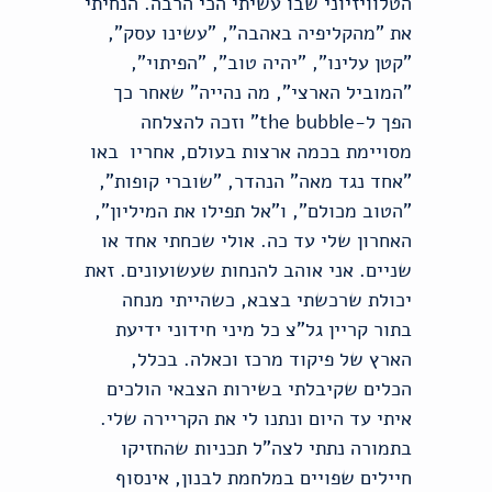
הטלוויזיוני שבו עשיתי הכי הרבה. הנחיתי
את "מהקליפיה באהבה", "עשינו עסק",
"קטן עלינו", "יהיה טוב", "הפיתוי",
"המוביל הארצי", מה נהייה" שאחר כך
הפך ל-the bubble" וזכה להצלחה
מסויימת בכמה ארצות בעולם, אחריו באו
"אחד נגד מאה" הנהדר, "שוברי קופות",
"הטוב מכולם", ו"אל תפילו את המיליון",
האחרון שלי עד כה. אולי שכחתי אחד או
שניים. אני אוהב להנחות שעשועונים. זאת
יכולת שרכשתי בצבא, כשהייתי מנחה
בתור קריין גל"צ כל מיני חידוני ידיעת
הארץ של פיקוד מרכז וכאלה. בכלל,
הכלים שקיבלתי בשירות הצבאי הולכים
איתי עד היום ונתנו לי את הקריירה שלי.
בתמורה נתתי לצה"ל תכניות שהחזיקו
חיילים שפויים במלחמת לבנון, אינסוף