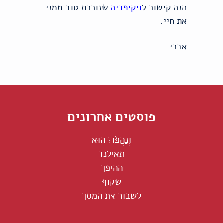
הנה קישור
ל
ויקיפדיה
שזוכרת טוב ממני
את חיי.
אברי
פוסטים אחרונים
וְנַהֲפֹוךְ הוּא
תאילנד
ההיפך
שקוף
לשבור את המסך