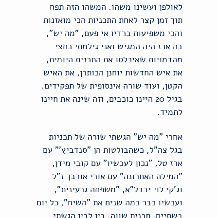
לאולפן ועשינו משהו. המשהו הזה תפח
תוך זמן קצר לאחת התכניות הכי מואזנות
והכי משפיעות ברדיו אי פעם, "מה יש",
בה ארז היה המגיש ואני גילמתי כחצי
מהדמויות שאיכלסו את התכנית היומית,
את איש החדשות יוחנן הכותרן, את האיש
הקטן, ועוד שורה אינסופית של תפקידים.
בגיל 20 היינו כוכבים, וזה שינה את חיינו
לתמיד.
אחרי "מה יש" הגשתי שורה של תכניות
בגל צה"ל, כשהבולטות הן "סנדביץ'" עם
ארז טל, "נכון לעכשיו" עם קובי מידן,
"המילה האחרונה" עם אורי אורבך ז"ל
וג'קי לוי יבדל"א, "משפחה גרעינית",
ועכשיו כבר כמה שנים את "השיח", כל יום
בשתיים. תכנית שווה. בין לבין הגשתי