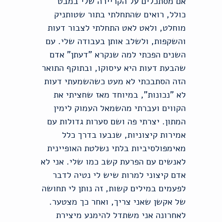
אם מסתכלים על הקריירה שלי במבט
כולל, רואים שהתחלתי בתור שטותניק
מוחלט, ולאט לאט התחלתי לצבור דעות
והשקפות, ולשלב אותן בעבודה שלי. עם
השנים הפכתי למה שנקרא "דעתן" אדם
שהבעת דעות היא עיסוקו, ובתוקף התואר
הזה הסתבכתי לא מעט כשהשמעתי דעות
לא "נכונות", במיוחד מאז שחציתי את
הקווים ועברתי מהשמאל העמוק לימין
המתון. יצרתי פה ושם סערות גדולות עם
אמירות קיצוניות, שנבעו בדרך כלל
מאימפולסיביות בלתי נשלטת האופיינית
לאנשים עם הפרעת קשב כמו שלי. אני לא
אדם קיצוני למרות שיש לי נטיה לדבר
לפעמים במילים קשות, זה נותן לי תחושה
של אקשן שאני צריך, ואחר כך מצטער.
לאחרונה אני משתדל להימנע מיצירת