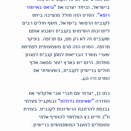
בישראל, וביחד יצרנו את
"
גראס באישור
רופא".
הסרט הזה חולל מהפיכה ביחס
לקנביס הרפואי בישראל, חשף חולים רבים
ליתרונות השימוש בקנביס ושכנע אותם
שקנביס זה לא רק סם, גם תרופה. בעיקר
תרופה. הסרט הזה תרם משמעותית לפתיחת
שערי משרד הבריאות למתן קנביס למגוון
מחלות. היום יש בארץ יותר ממאה אלף
חולים ברישיון לקנביס, כשעשיתי את
הסרט היו 40.
כמו כן, יצרתי עם חברי אבי אלקלעי את
הסדרה
"
שאיפות גדולות
"
ובמקביל פעלתי
בכנסת להרחבת הרשיונות לקנביס. בעזרת
ח"כ חיים כץ הצלחתי להוסיף אלפי
מטופלים למעגל המשתמשים ברישיון.