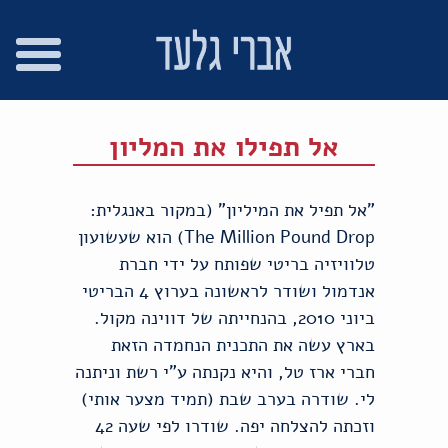
רו
פת
בור
צהרת
שר
אתר
תוכן
גישות
אל תפילו את המליון
"אל תפיל את המיליון" (במקור באנגלית:
The Million Pound Drop) הוא שעשועון
טלוויזיה בריטי שפותח על ידי חברת
אנדמול ושודר לראשונה בערוץ 4 הבריטי
ביוני 2010, בהנחייתה של דווינה מקול.
בארץ עשה את התכנית הנחמדה הזאת
חברי ארז טל, והיא נקנתה ע"י רשת וניתנה
לי. שודרה בערב שבת (תמיד מצער אותי)
וזכתה להצלחה יפה. שודרו לפי שעה 42