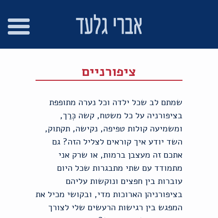
רו
פת
בור
צהרת
שר
אתר
תוכן
גישות
ציפורניים
שמתם לב שכל ילדה וכל נערה מתופפת
בציפורניה על כל משטח, קשה כְּרַך,
ומשמיעה קולות טפיפה, נקישה, תקתוק,
השד יודע איך קוראים לצליל הזה? גם
אתכם זה מעצבן ברמות, או שרק אני
מתמודד עם שתי מתבגרות שכל היום
עוברות בין חפצים ונוקשות עליהם
בציפורניהן הארוכות מדי, ובקושי מכיל את
המפגש בין רגישות הרעשים שלי לצורך