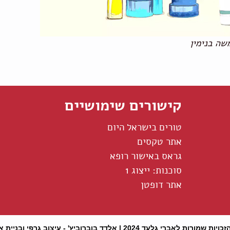
משה בנימין
קישורים שימושיים
טורים בישראל היום
אתר טקסים
גראס באישור רופא
סוכנות: ייצוג 1
אתר דופטן
כויות שמורות לאברי גלעד 2024 |
אלדד בוברוביץ' - עיצוב גרפי ובניית 