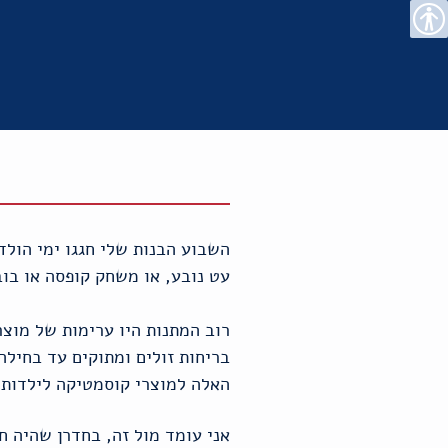
רו
פת
בור
צהרת
נגישות
שר
אתר
תוכן
גישות
עט נובע, או משחק קופסה או בוב
רוב המתנות היו ערימות של מוצר
האלה למוצרי קוסמטיקה לילדות ב־11.90 שקל
אני עומד מול זה, בחדרן שהיה ח