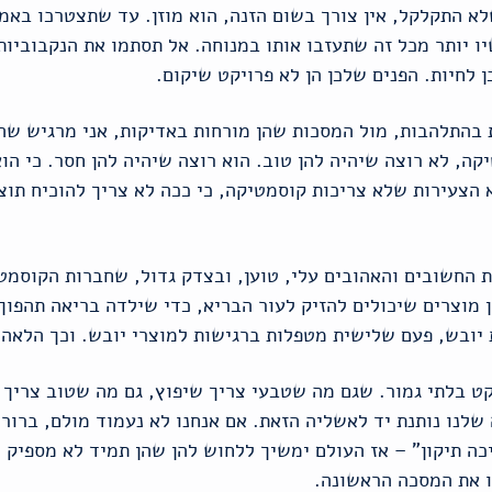
א התקלקל, אין צורך בשום הזנה, הוא מוזן. עד שתצטרכו באמ
ו יותר מכל זה שתעזבו אותו במנוחה. אל תסתמו את הנקבוביו
 לחיות. הפנים שלכן הן לא פרויקט שיקום.
בהתלהבות, מול המסכות שהן מורחות באדיקות, אני מרגיש שה
קה, לא רוצה שיהיה להן טוב. הוא רוצה שיהיה להן חסר. כי הו
 הצעירות שלא צריכות קוסמטיקה, כי ככה לא צריך להוכיח תוצאו
ות החשובים והאהובים עלי, טוען, ובצדק גדול, שחברות הקוסמט
ן מוצרים שיכולים להזיק לעור הבריא, כדי שילדה בריאה תהפו
 יובש, פעם שלישית מטפלות ברגישות למוצרי יובש. וכך הלאה, 
קט בלתי גמור. שגם מה שטבעי צריך שיפוץ, גם מה שטוב צריך 
לנו נותנת יד לאשליה הזאת. אם אנחנו לא נעמוד מולם, ברור, 
כה תיקון" – אז העולם ימשיך ללחוש להן שהן תמיד לא מספיק ט
ו את המסכה הראשונה.