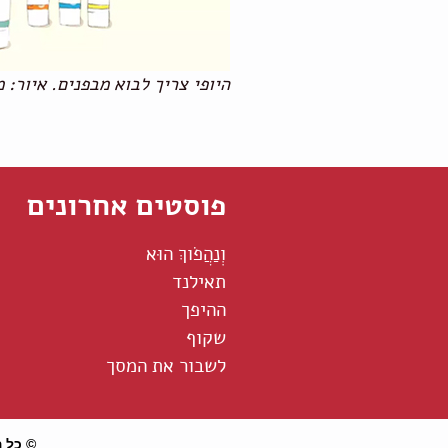
היופי צריך לבוא מבפנים. איור: 
פוסטים אחרונים
וְנַהֲפֹוךְ הוּא
תאילנד
ההיפך
שקוף
לשבור את המסך
© כל הז