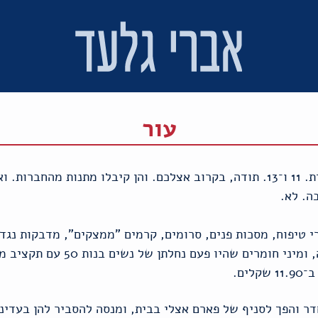
עור
השבוע הבנות שלי חגגו ימי הולדת. 11 ו־13. תודה, בקרוב אצלכם. והן קיבלו מתנ
ה. לא.
י טיפוח, מסכות פנים, סרומים, קרמים "ממצקים", מדבקות נגד 
בריחות זולים ומתוקים עד בחילה, ומ
ים.
דר והפך לסניף של פארם אצלי בבית, ומנסה להסביר להן בעדינו