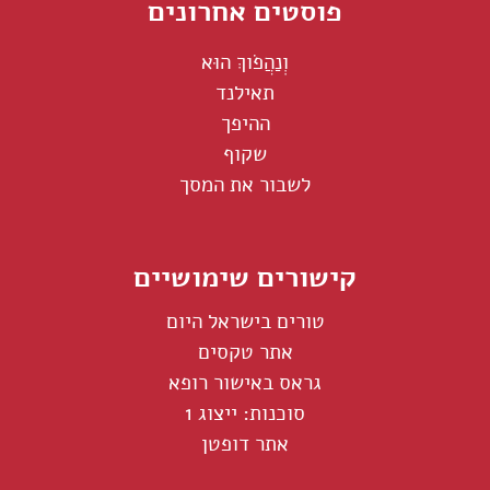
פוסטים אחרונים
וְנַהֲפֹוךְ הוּא
תאילנד
ההיפך
שקוף
לשבור את המסך
קישורים שימושיים
טורים בישראל היום
אתר טקסים
גראס באישור רופא
סוכנות: ייצוג 1
אתר דופטן