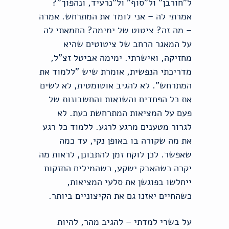
ל"חורבן" ול"סוף" ול"נרעיד, ונהפוך"?
אמרתי לה – אני לומד את המתרחש. אמרה
– מה זה? ציטוט של ימימה? החמאתי לה
על המאגר הרחב של ציטוטים שהיא
מחזיקה, ואישרתי. ימימה אביטל זצ"ל,
מדריכתי הנפשית, אומרת שיש "ללמוד את
המתרחש". לא להגיב אוטומטית, לא לשים
את כל הפחדים והשנאות והחשבונות של
פעם על המציאות המתרחשת כעת. לא
לגרור מטענים מרגע לרגע. ללמוד כל רגע
את מה שקורה בו באופן נקי, עד כמה
שאפשר. לכן לוקח זמן להתבונן, לראות מה
יקרה כשהאבק ישקע, כשהמילים החזקות
ייחלשו בפוגשן את סלעי המציאות,
כשהחיים יאזנו גם את הקיצוניים ביותר.
על בשרי למדתי – להגיב מהר, להיות