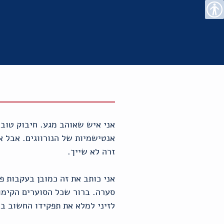
רו
פת
בור
צהרת
נגישות
שר
אתר
תוכן
גישות
אני איש שאוהב מגע. חיבוק טוב 
אנטישמיות של הנורווגים. אבל א
זרה לא שייך.
אני כותב את זה כמובן בעקבות פ
סערה. ברור שכל הסוערים הקימו 
לזיני למלא את תפקידו החשוב בש