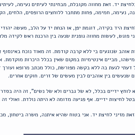
לחיצת יד. זאת מחווה מקובלת, מבחינתי לעיתים נעימה, לעיתים
נה, נעימה, חמימה, פחות מתחבר ללוחצים הרופסים, הלחים, הק
יצת היד בקידה, דוגמת יפן, או הנחת יד על הלב, מעשה יהודי 
י פוגש, לעשות מחווה גופנית שנעה בין הרכנת ראש לקידה מלאה
ות אוהב שנוגעים בי ללא קרבה קודמת. זה מאוד נוכח באינסוף
מישהו, מביים אינטימיות במקום שאין בכלל היכרות מוקדמת. 
דעתי לגעת בה ללא בקשה מפורשת, כולל מכתב מרופא ועורך דין
 שנעשים בין אוהבים לבין מעשים של זרים. חוקים אחרים.
לא לוחץ ידיים בכלל, לא של גברים ולא של נשים", זה היה בסדר
בטל לחיצות ידיים. אף פגיעה מדומה לא היתה נולדת. ואולי זה 
ת מזיני לחיצת יד. אני בטוח שהיא איתנה, משרה ביטחון, מכי