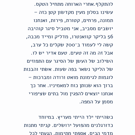
להתקלף.אחרי הארוחה מתחיל הטקס.
עשינו בסלון מעין מקדשון קטן כזה –
תמונה, פרחים, קטורת, פירות, ואנחנו
יושבים מסביב, אני מטביל סיגר קוהיבה
56 בליקר קוואנטרו, מדליק ומייד מכבה,
קשה לי לעמוד ב־700 שקלים כל ערב,
אבל זה מה זה טעים. טעם אדיר יש לו.
השילוב של העשן של הסיגר עם התפוזים
של הליקר נשאר בפה שעות. אשתי והבנות
לוגמות לגימונת מואט ורודה ומברכות –
ברוך הוא שנותן כוח למאמיניו. אחר כך
אנחנו יוצאים להפגין מול בתים שציפורי
מסמן על המפה.
כשהייתי ילד הייתי מעריץ. במיוחד
כדורגלנים מהפועל ירושלים. קניתי מתנות
מדמי הכיס, אספתי חתימות, הגעתי לכל