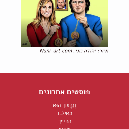
איור: יהודה נוני, Nuni-art.com
פוסטים אחרונים
וְנַהֲפֹוךְ הוּא
תאילנד
ההיפך