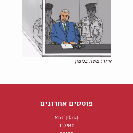
איור: משה בנימין
פוסטים אחרונים
וְנַהֲפֹוךְ הוּא
תאילנד