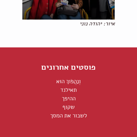
איור: יהודה נוני
פוסטים אחרונים
וְנַהֲפֹוךְ הוּא
תאילנד
ההיפך
שקוף
לשבור את המסך