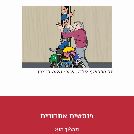
זה הפרצוף שלנו. איור: משה בנימין
פוסטים אחרונים
וְנַהֲפֹוךְ הוּא