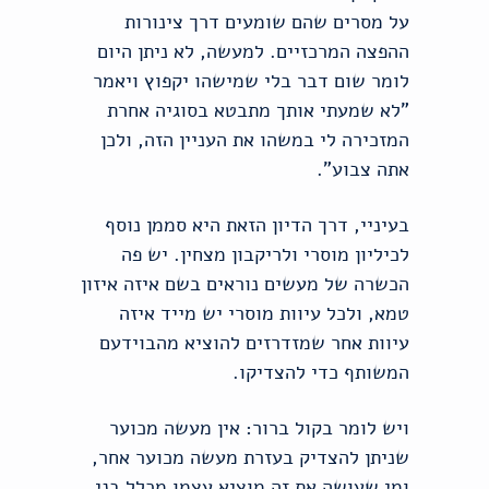
על מסרים שהם שומעים דרך צינורות
ההפצה המרכזיים. למעשה, לא ניתן היום
לומר שום דבר בלי שמישהו יקפוץ ויאמר
"לא שמעתי אותך מתבטא בסוגיה אחרת
המזכירה לי במשהו את העניין הזה, ולכן
אתה צבוע".
בעיניי, דרך הדיון הזאת היא סממן נוסף
לכיליון מוסרי ולריקבון מצחין. יש פה
הכשרה של מעשים נוראים בשם איזה איזון
טמא, ולכל עיוות מוסרי יש מייד איזה
עיוות אחר שמזדרזים להוציא מהבוידעם
המשותף כדי להצדיקו.
ויש לומר בקול ברור: אין מעשה מכוער
שניתן להצדיק בעזרת מעשה מכוער אחר,
ומי שעושה את זה מוציא עצמו מכלל בני