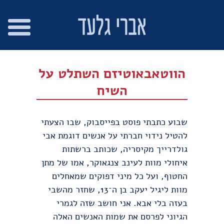
רו
פת
בור
צהרת
שר
אתר
תוכן
גישות
הווטאבאוטיזם השתלט על
השיח
שבוע כתבתי פוסט בפייסבוק, שבו הצעתי
להטיל נידוי חברתי על אנשים דוגמת אבי
גולדרייך מקיסריה, שכותב ברשתות
איחולי מוות לעינב צנגאוקר, אמו של מתן
החטוף, ועל כל מיני דפוקים שמאחלים
מוות ליגיל יעקב בן ה־13, שחזר מהשבי
בעזה בלי אבא. אני חושב שזה לגמרי
הגיוני לפרסם את שמות האנשים האלה