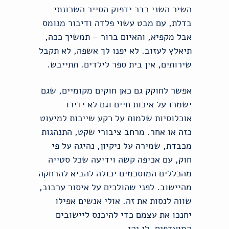
השיר השני כבר ידפוק הסייר השכונתי
בדלת, עם מבט עשוי פלדה ודיבור מנומס
אבל מקפיא, והאיום ברור – תמשיך ככה,
תיאלץ לעזוב. לא יפנו לך אשפה, לא תקבל
שירותים, אין בית ספר לילדים. תתייבש.
אפשר לחוקק גם כאן חוקים מקומיים, שגם
ישמרו על איכות חיים וגם לא ידירו
אוכלוסיות שלמות על רקע שייכות למיעוט
כזה או אחר. מרחב ציבורי שקט, התנהגות
מכבדת, שמירה על ניקיון, נהיגה על פי
חוק, עם אכיפה קשה וידיעה שכל סטייה
מהכללים המוסכמים יכולה להביא להרחקה
מהיישוב. לפני שהולכים על איסור ערבוב,
שווה לנסות את זה. אולי אנשים אפילו
יחנכו את עצמם כדי להיכנס ליישובים
המועדפים. לו יהי.