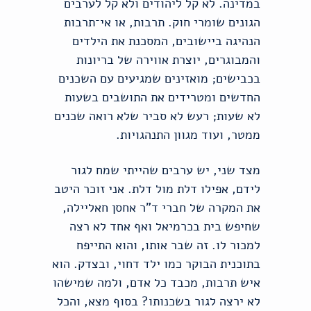
במדינה. לא קל ליהודים ולא קל לערבים
הגונים שומרי חוק. תרבות, או אי־תרבות
הנהיגה ביישובים, המסכנת את הילדים
והמבוגרים, יוצרת אווירה של בריונות
בכבישים; מואזינים שמגיעים עם השכנים
החדשים ומטרידים את התושבים בשעות
לא שעות; רעש לא סביר שלא רואה שכנים
ממטר, ועוד מגוון התנהגויות.
מצד שני, יש ערבים שהייתי שמח לגור
לידם, אפילו דלת מול דלת. אני זוכר היטב
את המקרה של חברי ד"ר אחסן חאליילה,
שחיפש בית בכרמיאל ואף אחד לא רצה
למכור לו. זה שבר אותו, והוא התייפח
בתוכנית הבוקר כמו ילד דחוי, ובצדק. הוא
איש תרבות, מכבד כל אדם, ולמה שמישהו
לא ירצה לגור בשכנותו? בסוף מצא, והכל