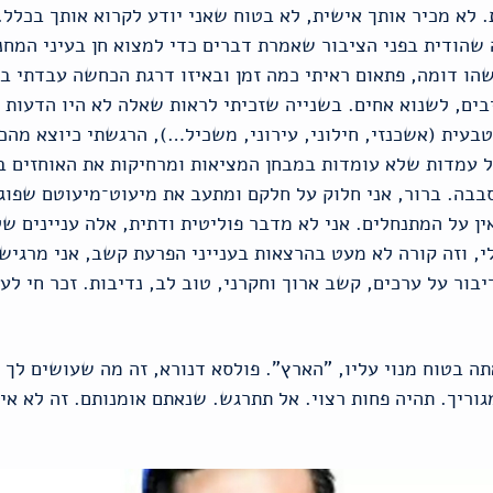
 לא מכיר אותך אישית, לא בטוח שאני יודע לקרוא אותך בכלל
שהודית בפני הציבור שאמרת דברים כדי למצוא חן בעיני המחנה
הו דומה, פתאום ראיתי כמה זמן ובאיזו דרגת הכחשה עבדתי בלְ
יבים, לשנוא אחים. בשנייה שזכיתי לראות שאלה לא היו הדעות
טבעית (אשכנזי, חילוני, עירוני, משכיל…), הרגשתי כיוצא מה
עמדות שלא עומדות במבחן המציאות ומרחיקות את האוחזים ב
בבה. ברור, אני חלוק על חלקם ומתעב את מיעוט־מיעוטם שפוג
ן על המתנחלים. אני לא מדבר פוליטית ודתית, אלה עניינים ש
י, וזה קורה לא מעט בהרצאות בענייני הפרעת קשב, אני מרגיש
 תמימות, דיבור על ערכים, קשב ארוך וחקרני, טוב לב, נדיבות. זכר ח
תה בטוח מנוי עליו, "הארץ". פולסא דנורא, זה מה שעושים לך 
וריך. תהיה פחות רצוי. אל תתרגש. שנאתם אומנותם. זה לא אי