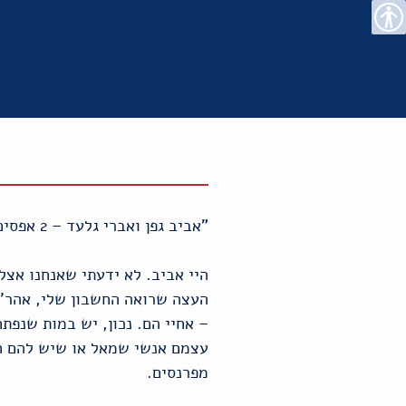
רו
פת
בור
צהרת
נגישות
שר
אתר
תוכן
גישות
"אביב גפן ואברי גלעד – 2 אפסים שקיבלו עצה דומה מרואה החשבון שלהם שייעץ להם לרעות בשדה מניב" (טוקבק, "הארץ")
היי אביב. לא ידעתי שאנחנו אצל 
העצה שרואה החשבון שלי, אהר'לה
– אחיי הם. נכון, יש במות שנפת
עצמם אנשי שמאל או שיש להם חוג
מפרנסים.