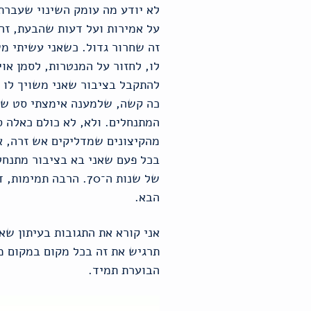
לא יודע מה עומק השינוי שעברת.
על אמירות ועל דעות שהבעת, זה 
זה שחרור גדול. כשאני עשיתי מש
לו, לחזור על המנטרות, לסמן או
להתקבל בציבור שאני משויך לו 
כה קשה, שלמענה אימצתי סט של 
המתנחלים. ולא, לא כולם כאלה ס
מהקיצונים שמדליקים אש זרה, אי
בכל פעם שאני בא בציבור מתנחל
של שנות ה־70. הרבה
הבא.
אני קורא את התגובות בעיתון שא
תרגיש את זה בכל מקום במקום מג
הבוערת תמיד.